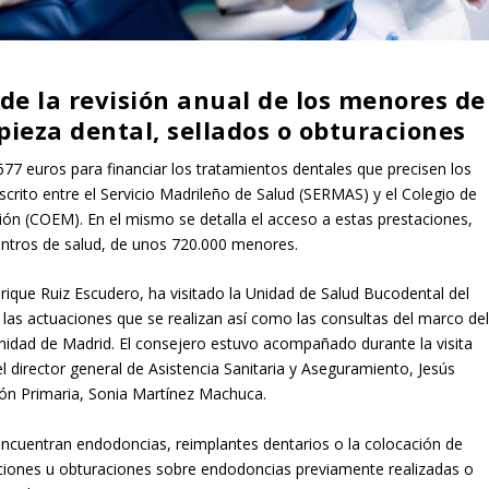
de la revisión anual de los menores de
mpieza dental, sellados o obturaciones
7 euros para financiar los tratamientos dentales que precisen los
rito entre el Servicio Madrileño de Salud (SERMAS) y el Colegio de
n (COEM). En el mismo se detalla el acceso a estas prestaciones,
entros de salud, de unos 720.000 menores.
rique Ruiz Escudero, ha visitado la Unidad de Salud Bucodental del
 las actuaciones que se realizan así como las consultas del marco de
nidad de Madrid. El consejero estuvo acompañado durante la visita
 director general de Asistencia Sanitaria y Aseguramiento, Jesús
ción Primaria, Sonia Martínez Machuca.
encuentran endodoncias, reimplantes dentarios o la colocación de
iones u obturaciones sobre endodoncias previamente realizadas o