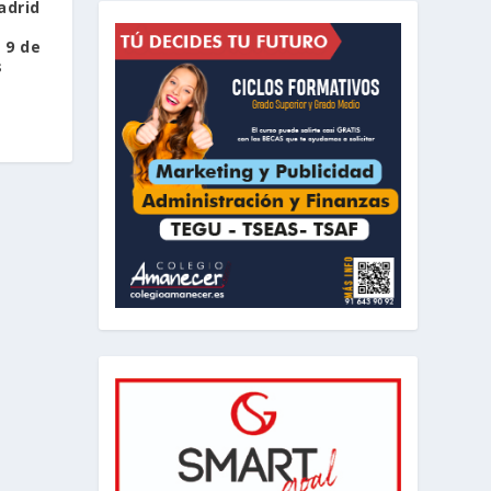
adrid
 9 de
s