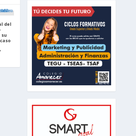
l del
o
 su
 caso
7