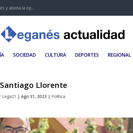
 y abriría la op...
ÍA
SOCIEDAD
CULTURA
DEPORTES
REGIONAL
 Santiago Llorente
r
Lega21
|
Ago 31, 2023
|
Política