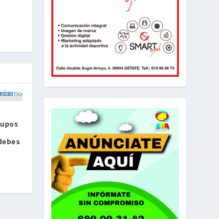
rupos
debes