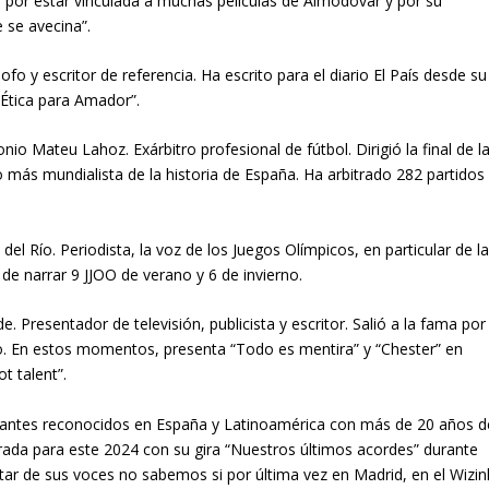
 por estar vinculada a muchas películas de Almodóvar y por su
e se avecina”.
 y escritor de referencia. Ha escrito para el diario El País desde su
“Ética para Amador”.
teu Lahoz. Exárbitro profesional de fútbol. Dirigió la final de l
más mundialista de la historia de España. Ha arbitrado 282 partidos
o. Periodista, la voz de los Juegos Olímpicos, en particular de l
de narrar 9 JJOO de verano y 6 de invierno.
esentador de televisión, publicista y escritor. Salió a la fama por
fo. En estos momentos, presenta “Todo es mentira” y “Chester” en
t talent”.
ntes reconocidos en España y Latinoamérica con más de 20 años d
rada para este 2024 con su gira “Nuestros últimos acordes” durante
tar de sus voces no sabemos si por última vez en Madrid, en el Wizin