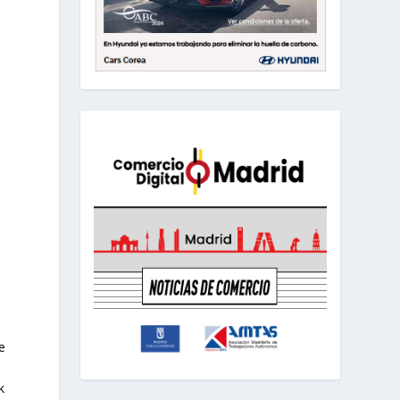
a
a
e
k