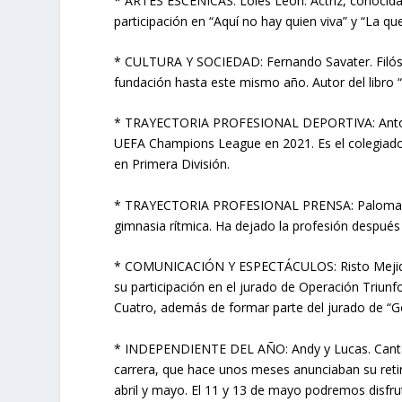
* ARTES ESCÉNICAS: Loles León. Actriz, conocida
participación en “Aquí no hay quien viva” y “La qu
* CULTURA Y SOCIEDAD: Fernando Savater. Filósofo
fundación hasta este mismo año. Autor del libro 
* TRAYECTORIA PROFESIONAL DEPORTIVA: Antonio Ma
UEFA Champions League en 2021. Es el colegiado 
en Primera División.
* TRAYECTORIA PROFESIONAL PRENSA: Paloma del Rí
gimnasia rítmica. Ha dejado la profesión después 
* COMUNICACIÓN Y ESPECTÁCULOS: Risto Mejide. Pr
su participación en el jurado de Operación Triun
Cuatro, además de formar parte del jurado de “Go
* INDEPENDIENTE DEL AÑO: Andy y Lucas. Canta
carrera, que hace unos meses anunciaban su reti
abril y mayo. El 11 y 13 de mayo podremos disfru