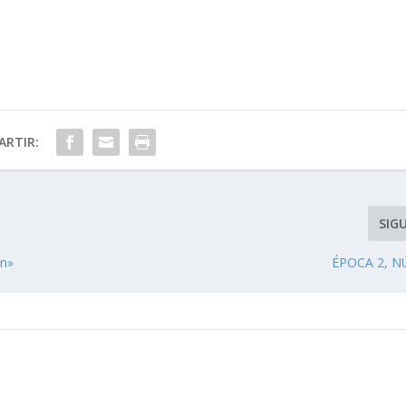
RTIR:
SIG
ón»
ÉPOCA 2, 