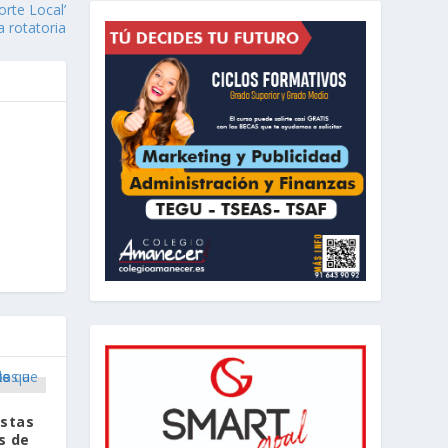
orte Local’
a rotatoria
estas
s de