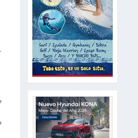
r
e
s