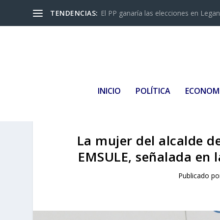
TENDENCIAS:
El PP ganaría las elecciones en Leganés
INICIO
POLÍTICA
ECONOM
La mujer del alcalde d
EMSULE, señalada en l
Publicado p