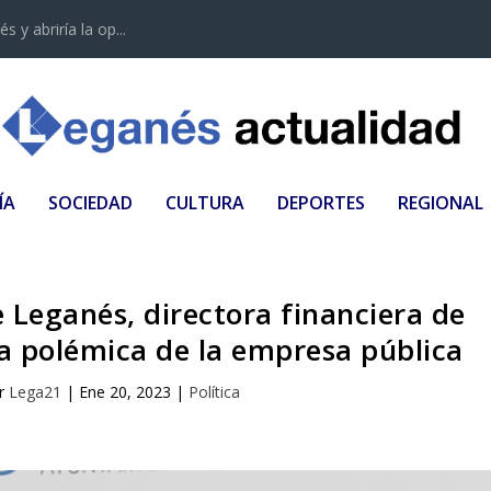
 y abriría la op...
ÍA
SOCIEDAD
CULTURA
DEPORTES
REGIONAL
e Leganés, directora financiera de
a polémica de la empresa pública
or
Lega21
|
Ene 20, 2023
|
Política