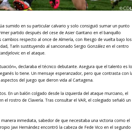
a sumido en su particular calvario y solo consiguió sumar un punto
primer partido después del cese de Asier Garitano en el banquillo
es cambios respecto al once de Almería, con Riesgo de vuelta bajo los
idad, Tarín sustituyendo al sancionado Sergio González en el centro
andjelovic en el ataque.
tuación», declaraba el técnico debutante. Asegura que el talento es l
el Leganés lo tiene. Un mensaje esperanzador, pero que contrasta con l
aspectos del juego que dieron vida al Cartagena.
os. En un balón colgado desde la izquierda del ataque murciano, el
 el rostro de Clavería. Tras consultar el VAR, el colegiado señaló un
manera inmediata, sabedor de que necesitaba una victoria como el
propio Javi Hernández encontró la cabeza de Fede Vico en el segundo