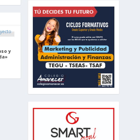
oso y
da»