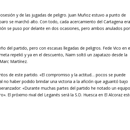
osesión y de las jugadas de peligro. Juan Muñoz estuvo a punto de
isparo se marchó alto. Con todo, cada acercamiento del Cartagena er
arrión se puso por delante en dos ocasiones, pero ambos anulados po
ño del partido, pero con escasas llegadas de peligros. Fede Vico en e
meta repelió y ya en el descuento, Naim soltó un zapatazo desde la
 Marc Martínez.
ntos de este partido. «El compromiso y la actitud… pocos se puede
l no haber podido brindar una victoria a la afición que aguantó bajo
peranzador: «Durante muchas partes del partido he notado un equip
o». El próximo rival del Leganés será la S.D. Huesca en El Alcoraz est