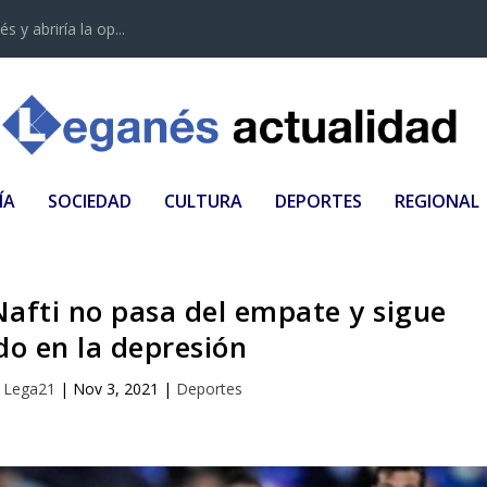
 y abriría la op...
ÍA
SOCIEDAD
CULTURA
DEPORTES
REGIONAL
Nafti no pasa del empate y sigue
do en la depresión
r
Lega21
|
Nov 3, 2021
|
Deportes