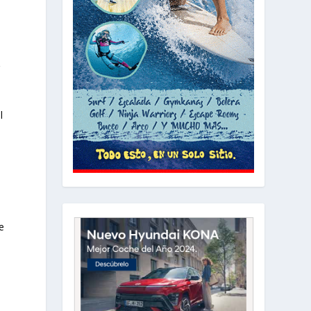
a
r
l
o
e