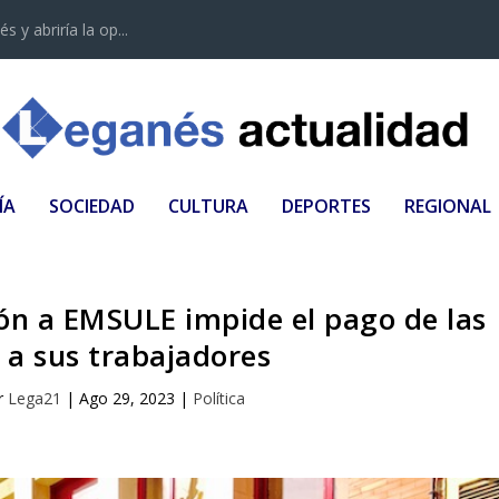
 y abriría la op...
ÍA
SOCIEDAD
CULTURA
DEPORTES
REGIONAL
ión a EMSULE impide el pago de las
a sus trabajadores
r
Lega21
|
Ago 29, 2023
|
Política