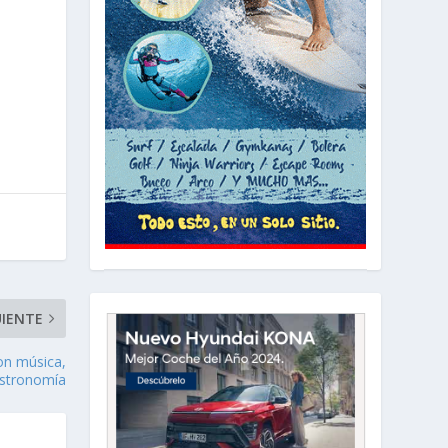
UIENTE
on música,
astronomía