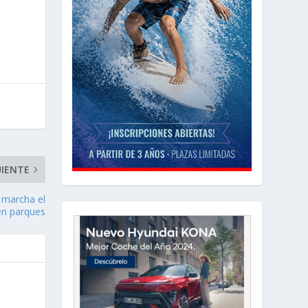
UIENTE
 marcha el
en parques