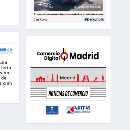
una
feria
sión
 de
sición