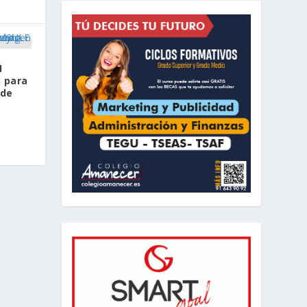
H
n para
 de