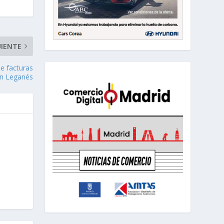
UIENTE
de facturas
en Leganés