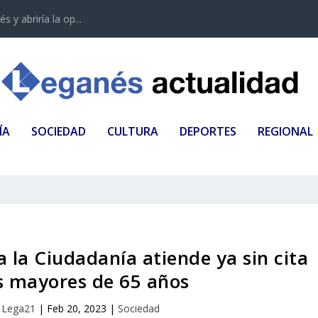
 y abriría la op...
ÍA
SOCIEDAD
CULTURA
DEPORTES
REGIONAL
a la Ciudadanía atiende ya sin cita
os mayores de 65 años
r
Lega21
|
Feb 20, 2023
|
Sociedad