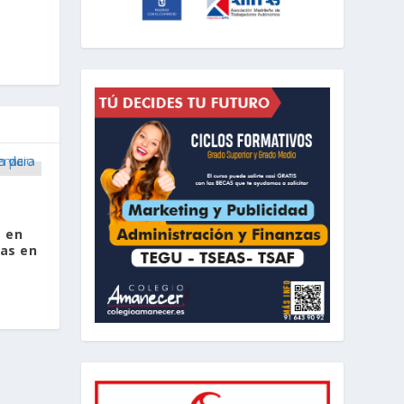
g en
as en