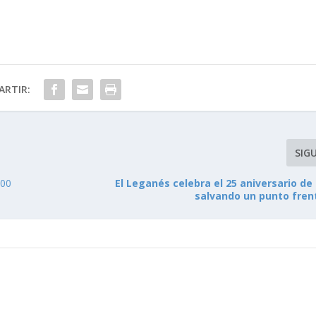
RTIR:
SIG
300
El Leganés celebra el 25 aniversario d
salvando un punto frent