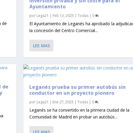
inversión privada y sin coste para el
Ayuntamiento
por
Lega21
|
Feb 13, 2025
|
Todas
|
0
n de
El Ayuntamiento de Leganés ha aprobado la adjudica
la concesión del Centro Comercial...
LEE MAS
l de
Leganés prueba su primer autobús sin
y
conductor en un proyecto pionero
por
Lega21
|
Ene 27, 2025
|
Todas
|
0
Leganés se ha convertido en la primera ciudad de la
na
Comunidad de Madrid en probar un autobús...
LEE MAS