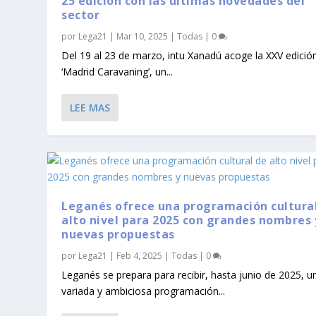
25 edición con las últimas novedades del
sector
por
Lega21
|
Mar 10, 2025
|
Todas
|
0
Del 19 al 23 de marzo, intu Xanadú acoge la XXV edició
‘Madrid Caravaning’, un...
LEE MAS
Leganés ofrece una programación cultura
alto nivel para 2025 con grandes nombres 
nuevas propuestas
por
Lega21
|
Feb 4, 2025
|
Todas
|
0
Leganés se prepara para recibir, hasta junio de 2025, u
variada y ambiciosa programación...