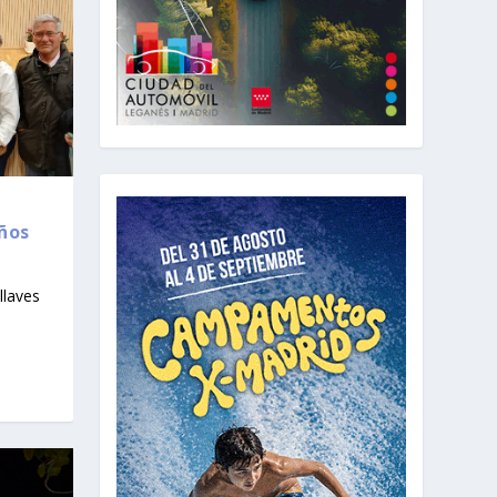
ños
llaves