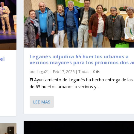
Leganés adjudica 65 huertos urbanos a
el
vecinos mayores para los próximos dos a
por
Lega21
|
Feb 17, 2026
|
Todas
|
0
El Ayuntamiento de Leganés ha hecho entrega de las 
de 65 huertos urbanos a vecinos y...
LEE MAS
 la necesidad de ...
y se vuelve a du...