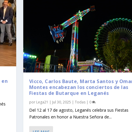
 en
Vicco, Carlos Baute, Marta Santos y Oma
Montes encabezan los conciertos de las
Fiestas de Butarque en Leganés
por
Lega21
|
Jul 30, 2025
|
Todas
|
0
nés
Del 12 al 17 de agosto, Leganés celebra sus Fiestas
Patronales en honor a Nuestra Señora de...
LEE MAS