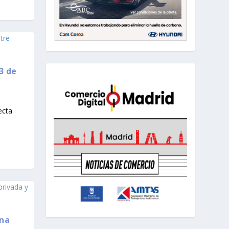
3 de
ecta
una