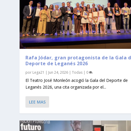
Rafa Jódar, gran protagonista de la Gala d
Deporte de Leganés 2026
por
Lega21
|
Jun 24, 2026
|
Todas
|
0
El Teatro José Monleón acogió la Gala del Deporte de
Leganés 2026, una cita organizada por el...
Madrid recuerda a los conductores
La incidencia de Covid se desboca 
LEE MAS
Publicado por
Publicado por
Lega21
Lega21
|
|
Jul 30, 2021
Jul 27, 2021
|
|
Todas
Sociedad
|
0
,
Todas
|
0