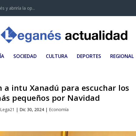
 y abriría la op...
ÍA
SOCIEDAD
CULTURA
DEPORTES
REGIONAL
n a intu Xanadú para escuchar los
más pequeños por Navidad
r
Lega21
|
Dic 30, 2024
|
Economía