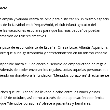
pacio
un amplia y variada oferta de ocio para disfrutar en un mismo espacio
s de la Navidad está PequeWorld, el club infantil gratuito del
te las vacaciones escolares para que los más pequeños puedan
amación de talleres creativos.
ca pista de esquí cubierta de España- Cinesa Luxe, Atlantis Aquarium,
gora’ que aúna gastronomía y entretenimiento en un mismo espacio.
disponible hasta el 5 de enero el servicio de empaquetado de regalo
i). Además de poder envolver los regalos, todas aquellas personas que
ciendo un donativo a la fundación ‘Menudos corazones’ directamente
uches que intu Xanadú ha llevado a cabo entre los niños y niñas
 el 12 de octubre, así como a través de una aportación económica
que ‘Menudos corazones’ ofrece a pacientes y familiares.