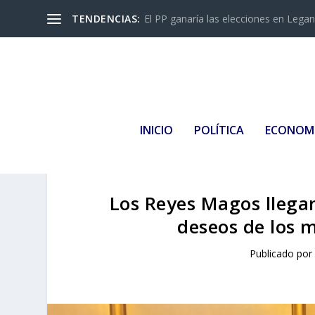
TENDENCIAS:
El PP ganaría las elecciones en Leganés
INICIO
POLÍTICA
ECONOM
Los Reyes Magos llega
deseos de los 
Publicado po