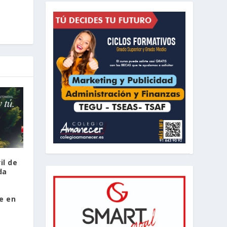
il de
da
e en