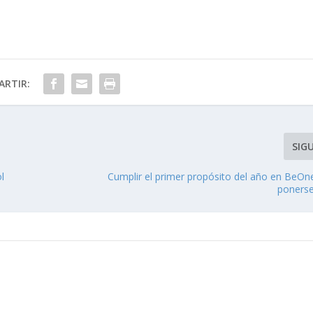
RTIR:
SIG
l
Cumplir el primer propósito del año en BeOn
poners