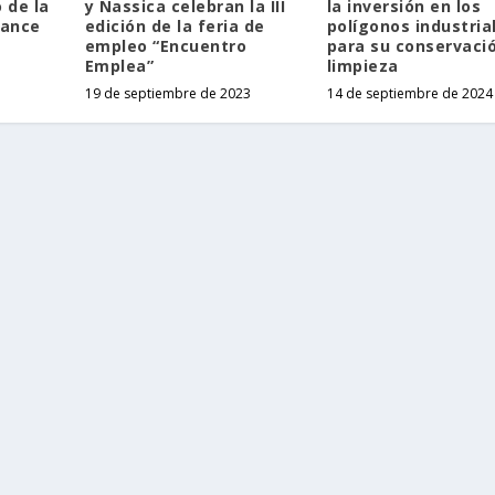
 de la
y Nassica celebran la III
la inversión en los
cance
edición de la feria de
polígonos industria
empleo “Encuentro
para su conservaci
Emplea”
limpieza
19 de septiembre de 2023
14 de septiembre de 2024