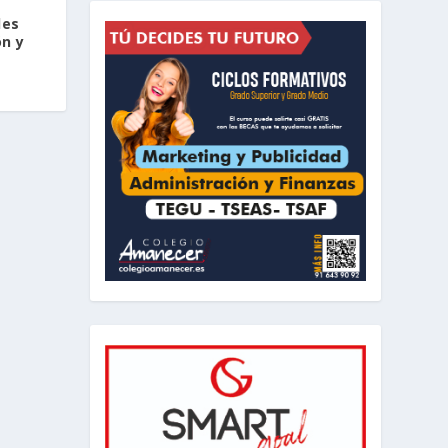
les
ón y