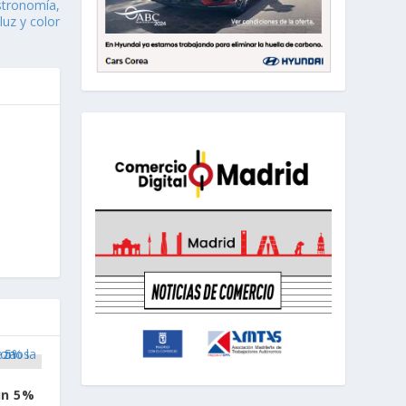
stronomía,
uz y color
un 5%