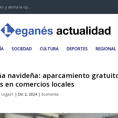
 y abriría la op...
ÍA
SOCIEDAD
CULTURA
DEPORTES
REGIONAL
a navideña: aparcamiento gratuit
 en comercios locales
r
Lega21
|
Dic 2, 2024
|
Economía